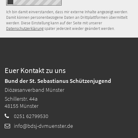
Ich bin damit einverstanden, dass mir externe Inhalte angezeigt werden.
Damit können personenbezogene Daten an Drittplattformen übermittelt
werden. Diese Einstellung kann auf der Seite mit unserer
Datenschutzerklärung
später jederzeit wieder geändert werden.
Euer Kontakt zu uns
Bund der St. Sebastianus Schützenjugend
Diözesanverband Münster
Schillerstr. 44a
48155
Münster
0251 62799530
info@bdsj-dvmuenster.de