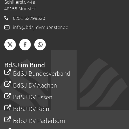
Schillerstr. 44a
48155
Münster
0251 62799530
info@bdsj-dvmuenster.de
BdSJ im Bund
BdSJ Bundesverband
BdSJ DV Aachen
BdSJ DV Essen
BdSJ DV Köln
BdSJ DV Paderborn