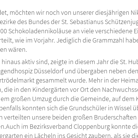
et, möchten wir noch von unserer diesjährigen Ni
ezirke des Bundes der St. Sebastianus Schützenj
.000 Schokoladennikoläuse an viele verschiedene E
rteilt, wie im Vorjahr. Jediglich die Grammzahl ha
ßen wären.
inaus aktiv sind, zeigte in diesem Jahr die St. Hu
ugendhospiz Düsseldorf und übergaben neben den
rtrödelmarkt gesammelt wurde. Mehr in der Heim
, die in den Kindergärten vor Ort den Nachwuchss
dem großen Umzug durch die Gemeinde, auf dem Ki
Ebenfalls konnten sich die Grundschüler in Wissel
 verteilten unsere beiden großen Bruderschaften 
en.Auch im Bezirksverband Cloppenburg konnte di
garten ein Lächeln ins Gesicht zaubern, als sie die