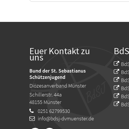
Euer Kontakt zu
BdS
uns
BdS
Bund der St. Sebastianus
BdS
Schützenjugend
BdS
Diözesanverband Münster
BdS
Schillerstr. 44a
BdS
48155
Münster
BdS
0251 62799530
info@bdsj-dvmuenster.de