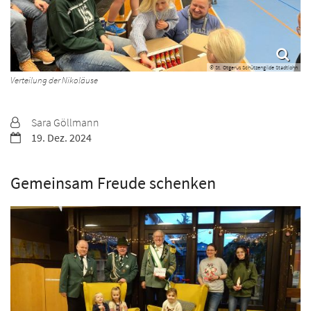
© St. Otgerus Schützengilde Stadtlohn
Verteilung der Nikoläuse
Von:
Sara Göllmann
Datum:
19. Dez. 2024
Gemeinsam Freude schenken