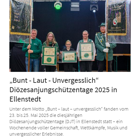
„Bunt - Laut - Unvergesslich“
Diözesanjungschützentage 2025 in
Ellenstedt
Unter dem Motto „Bunt – laut – unvergesslich“ fanden vom
23. bis 25. Mai 2025 die diesjährigen
Diözesanjungschützentage (DJT) in Ellenstedt statt – ein
Wochenende voller Gemeinschaft, Wettkämpfe, Musik und
unvergesslicher Erlebnisse.