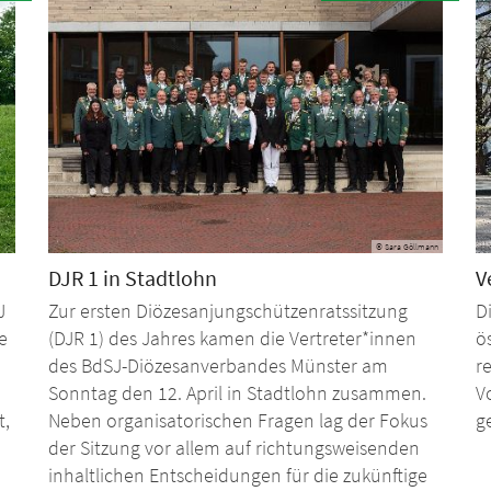
© Sara Göllmann
DJR 1 in Stadtlohn
V
J
Zur ersten Diözesanjungschützenratssitzung
D
e
(DJR 1) des Jahres kamen die Vertreter*innen
ö
des BdSJ-Diözesanverbandes Münster am
r
Sonntag den 12. April in Stadtlohn zusammen.
V
t,
Neben organisatorischen Fragen lag der Fokus
g
der Sitzung vor allem auf richtungsweisenden
inhaltlichen Entscheidungen für die zukünftige