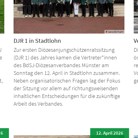
© Sara Göllmann
DJR 1 in Stadtlohn
V
J
Zur ersten Diözesanjungschützenratssitzung
D
e
(DJR 1) des Jahres kamen die Vertreter*innen
ö
des BdSJ-Diözesanverbandes Münster am
r
Sonntag den 12. April in Stadtlohn zusammen.
V
t,
Neben organisatorischen Fragen lag der Fokus
g
der Sitzung vor allem auf richtungsweisenden
inhaltlichen Entscheidungen für die zukünftige
Arbeit des Verbandes.
26
12. April 2026