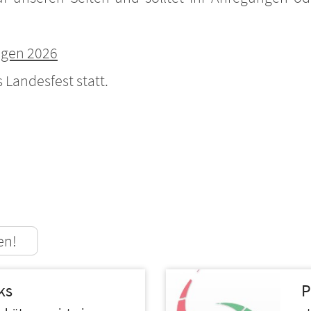
ngen 2026
s Landesfest statt.
en!
ks
P