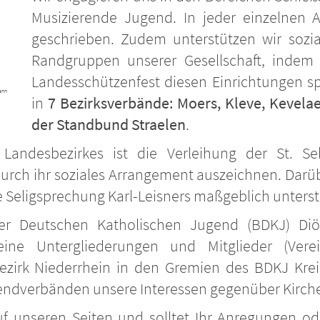
Musizierende Jugend. In jeder einzelnen 
geschrieben. Zudem unterstützen wir sozial
Randgruppen unserer Gesellschaft, indem 
Landesschützenfest diesen Einrichtungen spe
ann
in
7 Bezirksverbände: Moers, Kleve, Kevela
der Standbund Straelen
.
 Landesbezirkes ist die Verleihung der St. Se
urch ihr soziales Arrangement auszeichnen. Darübe
die Seligsprechung Karl-Leisners maßgeblich unters
er Deutschen Katholischen Jugend (BDKJ) Di
ine Untergliederungen und Mitglieder (Verei
bezirk Niederrhein in den Gremien des BDKJ Kr
dverbänden unsere Interessen gegenüber Kirche u
f unseren Seiten und solltet Ihr Anregungen od