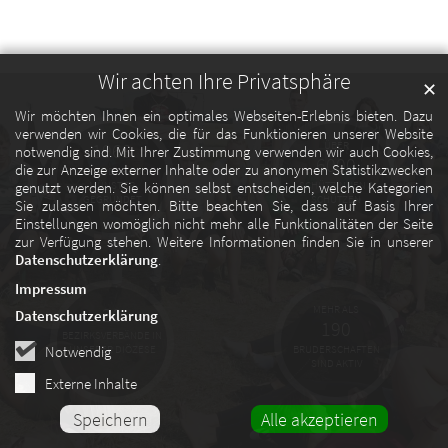
Wir achten Ihre Privatsphäre
✕
Wir möchten Ihnen ein optimales Webseiten-Erlebnis bieten. Dazu
verwenden wir Cookies, die für das Funktionieren unserer Website
1963
ÜBER
notwendig sind. Mit Ihrer Zustimmung verwenden wir auch Cookies,
6000
die zur Anzeige externer Inhalte oder zu anonymen Statistikzwecken
WURDE DER BDSJ
MÜNSTER
SCHÜTZINNEN &
genutzt werden. Sie können selbst entscheiden, welche Kategorien
GEGRÜNDET
SCHÜTZEN
Sie zulassen möchten. Bitte beachten Sie, dass auf Basis Ihrer
Einstellungen womöglich nicht mehr alle Funktionalitäten der Seite
zur Verfügung stehen. Weitere Informationen finden Sie in unserer
Datenschutzerklärung
.
Impressum
20
MEHR ALS
Datenschutzerklärung
190
BEZIRKSVERBÄNDE IN
Notwendig
UNSERER DIÖZESE
BRUDERSCHAFTEN
SIND AKTIV
Externe Inhalte
Speichern
Alle akzeptieren